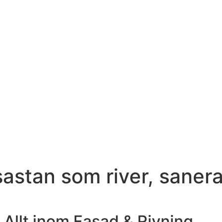
sastan som river, saner
Allt inom Fasad & Rivning